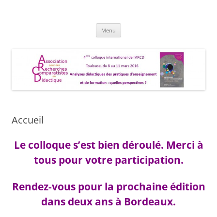
Aller
au
Colloque international de
contenu
8, 9, 10 et 11 Mars 2016, Toulouse
l'Association pour des Recherches
Menu
Comparatistes en Didactique
(ARCD)
Accueil
Le colloque s’est bien déroulé. Merci à
tous pour votre participation.
Rendez-vous pour la prochaine édition
dans deux ans à Bordeaux.