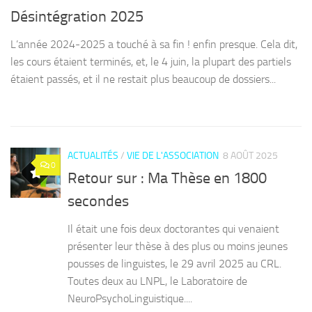
Désintégration 2025
S
L’année 2024-2025 a touché à sa fin ! enfin presque. Cela dit,
AS
les cours étaient terminés, et, le 4 juin, la plupart des partiels
le
ux
étaient passés, et il ne restait plus beaucoup de dossiers...
Ch
pa
ACTUALITÉS
/
VIE DE L'ASSOCIATION
8 AOÛT 2025
0
Retour sur : Ma Thèse en 1800
secondes
Il était une fois deux doctorantes qui venaient
présenter leur thèse à des plus ou moins jeunes
pousses de linguistes, le 29 avril 2025 au CRL.
Toutes deux au LNPL, le Laboratoire de
NeuroPsychoLinguistique....