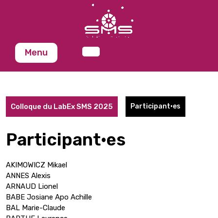
Skip
to
content
Menu
Colloque du LabEx SMS 2025
Participant·es
Participant·es
AKIMOWICZ Mikael
ANNES Alexis
ARNAUD Lionel
BABE Josiane Apo Achille
BAL Marie-Claude