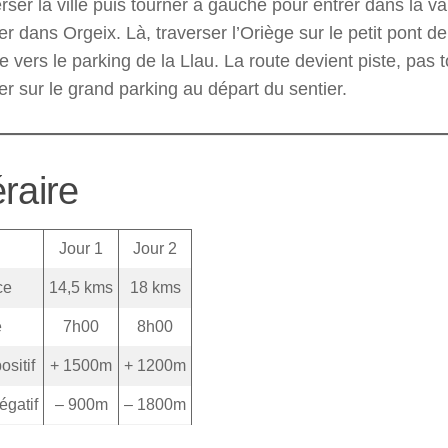
ser la ville puis tourner à gauche pour entrer dans la va
r dans Orgeix. Là, traverser l’Oriège sur le petit pont de
te vers le parking de la Llau. La route devient piste, pas 
r sur le grand parking au départ du sentier.
éraire
Jour 1
Jour 2
ce
14,5 kms
18 kms
e
7h00
8h00
ositif
+ 1500m
+ 1200m
égatif
– 900m
– 1800m