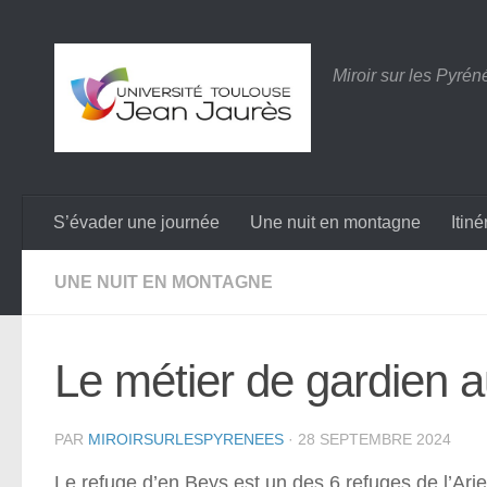
Skip to content
Miroir sur les Pyré
S’évader une journée
Une nuit en montagne
Itin
UNE NUIT EN MONTAGNE
Le métier de gardien a
PAR
MIROIRSURLESPYRENEES
·
28 SEPTEMBRE 2024
Le refuge d’en Beys est un des 6 refuges de l’Ari