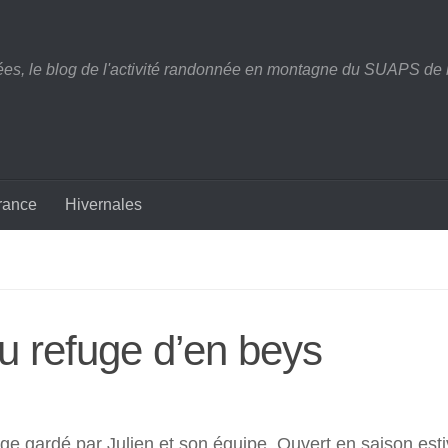
nées, le blog de l'activité randonnée en montagne du SUAPS de 
érance
Hivernales
u refuge d’en beys
ege gardé par Julien et son équipe. Ouvert en saison esti