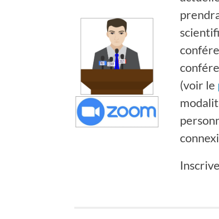
prendra
scienti
confére
confére
(voir le
modalité
personn
connexio
Inscriv