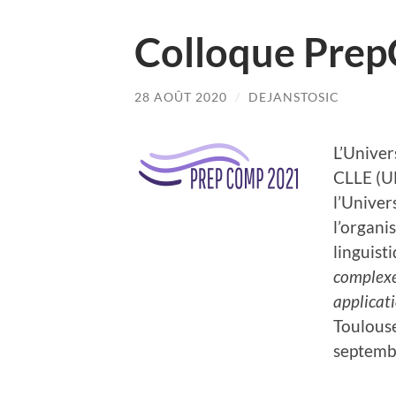
Colloque Pre
28 AOÛT 2020
/
DEJANSTOSIC
L’Univer
CLLE (UM
l’Univer
l’organi
linguist
complexes
applicat
Toulouse
septemb