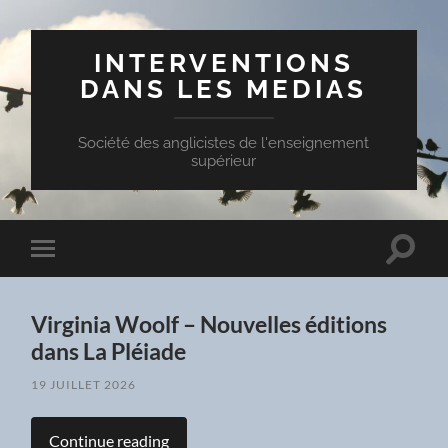
INTERVENTIONS
DANS LES MEDIAS
Société des anglicistes de l'enseignement
supérieur
Toggle
Toggle
search
mobile
field
menu
Virginia Woolf – Nouvelles éditions
dans La Pléiade
19 JUILLET 2026
Continue reading