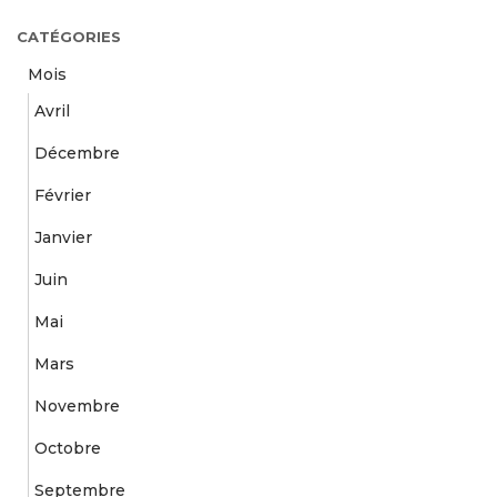
h
CATÉGORIES
e
r
Mois
c
Avril
h
e
Décembre
r
Février
:
Janvier
Juin
Mai
Mars
Novembre
Octobre
Septembre