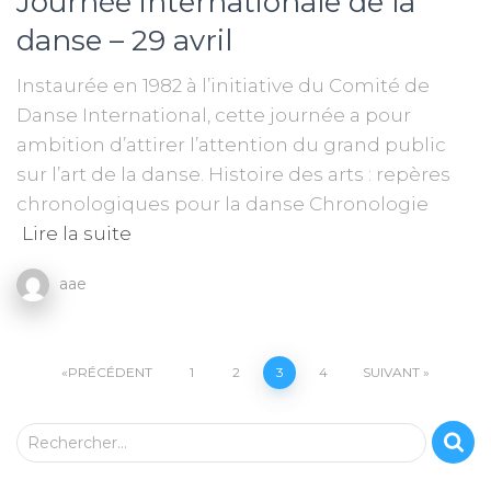
Journée internationale de la
danse – 29 avril
Instaurée en 1982 à l’initiative du Comité de
Danse International, cette journée a pour
ambition d’attirer l’attention du grand public
sur l’art de la danse. Histoire des arts : repères
chronologiques pour la danse Chronologie
Lire la suite
aae
Pagination
PRÉCÉDENT
1
2
3
4
SUIVANT
des
R
Rechercher…
e
publications
c