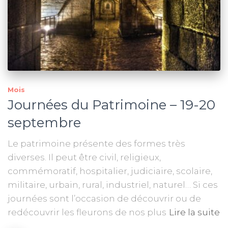
Mois
Journées du Patrimoine – 19-20
septembre
Le patrimoine présente des formes très
diverses. Il peut être civil, religieux,
commémoratif, hospitalier, judiciaire, scolaire,
militaire, urbain, rural, industriel, naturel… Si ces
journées sont l’occasion de découvrir ou de
redécouvrir les fleurons de nos plus
Lire la suite