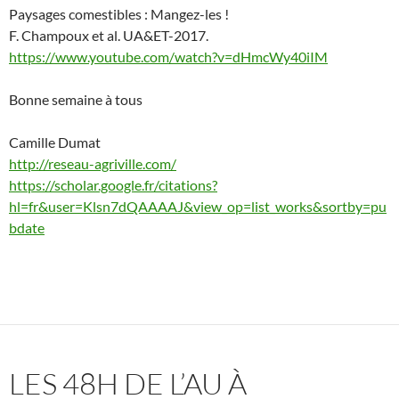
Paysages comestibles : Mangez-les !
F. Champoux et al. UA&ET-2017.
https://www.youtube.com/watch?v=dHmcWy40iIM
Bonne semaine à tous
Camille Dumat
http://reseau-agriville.com/
https://scholar.google.fr/citations?
hl=fr&user=Klsn7dQAAAAJ&view_op=list_works&sortby=pu
bdate
LES 48H DE L’AU À