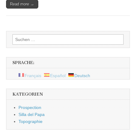
:
Read more →
campagne
2013
Suchen
nach:
SPRACHE:
Français
Español
Deutsch
KATEGORIEN
Prospection
Silla del Papa
Topographie