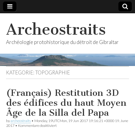
Archeostraits
Archéologie protohistorique du détroit de Gibraltar
KATEGORIE:
TOPOGRAPHIE
(Français) Restitution 3D
des édifices du haut Moyen
Âge de la Silla del Papa
by
archeostraits
•
Monday, 19UTCMon, 19 Jun 2017 19:16:21 +0000 19. June
für
2017
•
Kommentare deaktiviert
(Français)
Restitution