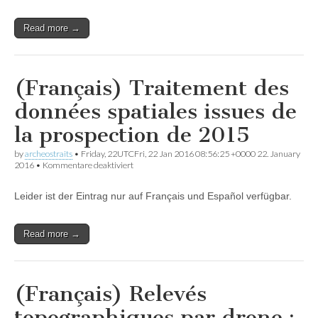
à
la
Silla
Read more →
del
Papa :
premiers
résultats
(Français) Traitement des
données spatiales issues de
la prospection de 2015
by
archeostraits
•
Friday, 22UTCFri, 22 Jan 2016 08:56:25 +0000 22. January
für
2016
•
Kommentare deaktiviert
(Français)
Traitement
Leider ist der Eintrag nur auf Français und Español verfügbar.
des
données
spatiales
issues
Read more →
de
la
prospection
de
(Français) Relevés
2015
topographiques par drone :