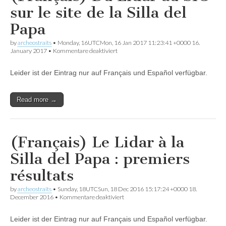
la
sur le site de la Silla del
Silla
del
Papa
Papa
by
archeostraits
•
Monday, 16UTCMon, 16 Jan 2017 11:23:41 +0000 16.
für
January 2017
•
Kommentare deaktiviert
(Français)
Du
Leider ist der Eintrag nur auf Français und Español verfügbar.
Lidar
au
SIG
sur
Read more →
le
site
de
la
(Français) Le Lidar à la
Silla
del
Silla del Papa : premiers
Papa
résultats
by
archeostraits
•
Sunday, 18UTCSun, 18 Dec 2016 15:17:24 +0000 18.
für
December 2016
•
Kommentare deaktiviert
(Français)
Le
Leider ist der Eintrag nur auf Français und Español verfügbar.
Lidar