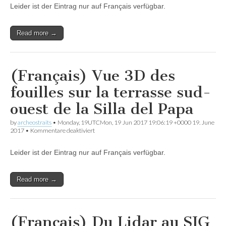
Leider ist der Eintrag nur auf Français verfügbar.
3D
des
édifices
du
Read more →
haut
Moyen
Âge
de
(Français) Vue 3D des
la
Silla
fouilles sur la terrasse sud-
del
Papa
ouest de la Silla del Papa
by
archeostraits
•
Monday, 19UTCMon, 19 Jun 2017 19:06:19 +0000 19. June
für
2017
•
Kommentare deaktiviert
(Français)
Vue
Leider ist der Eintrag nur auf Français verfügbar.
3D
des
fouilles
sur
Read more →
la
terrasse
sud-
ouest
(Français) Du Lidar au SIG
de