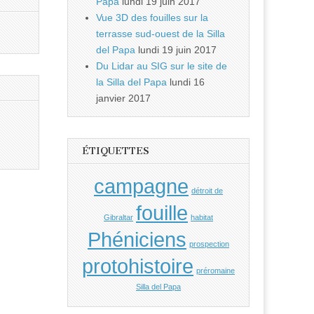
Papa
lundi 19 juin 2017
Vue 3D des fouilles sur la
terrasse sud-ouest de la Silla
del Papa
lundi 19 juin 2017
Du Lidar au SIG sur le site de
la Silla del Papa
lundi 16
janvier 2017
ÉTIQUETTES
campagne
détroit de
fouille
Gibraltar
habitat
Phéniciens
prospection
protohistoire
préromaine
Silla del Papa