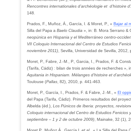
Rencontres internationales d’archéologie et d’histoire d
148.
Prados, F., Muñoz, Á., García, I. & Moret, P., «
Bajar al
Silla del Papa a
Baelo Claudia
», in: B. Mora Serrano & 
neopúnica en Hispania y el Mediterráneo centro-occiden
VII Coloquio Internacional del Centro de Estudios Fenic
noviembre 2011)
, Sevilla, Universidad de Sevilla, 2012,
Moret, P., Fabre, J.-M., P., Garcia, I., Prados, F. & Const
(Tarifa, Cádiz) : bilan de trois années de recherches », i
Aquitania in Hispaniam. Mélanges d’histoire et d’archéolog
Toulouse (
Pallas
, 82), 2010, p. 441-463.
Moret, P., García, I., Prados, F. & Fabre, J.-M., «
El opp
del Papa (Tarifa, Cádiz). Primeros resultados del proyect
Albelda (éd.),
Los Púnicos de Iberia: proyectos, revisione
Coloquio internacional del Centro de Estudios Fenicios y
septiembre – 1 y 2 de octubre 2009)
, Mainake, 32 (1), 
Moret P., Muñoz Á., García I.
et al.
, « La Silla del Papa (