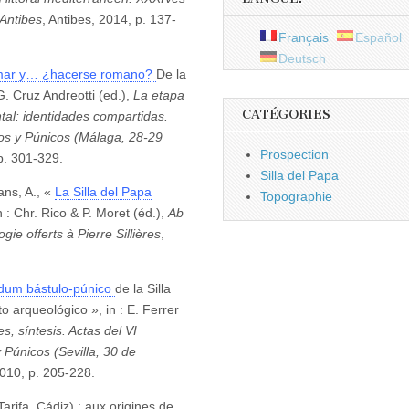
’Antibes
, Antibes, 2014, p. 137-
Français
Español
Deutsch
 mar y… ¿hacerse romano?
De la
G. Cruz Andreotti (ed.),
La etapa
CATÉGORIES
tal: identidades compartidas.
ios y Púnicos (Málaga, 28-29
Prospection
 p. 301-329.
Silla del Papa
ans, A., «
La Silla del Papa
Topographie
n : Chr. Rico & P. Moret (éd.),
Ab
ie offerts à Pierre Sillières
,
idum bástulo-púnico
de la Silla
o arqueológico », in : E. Ferrer
s, síntesis. Actas del VI
 Púnicos (Sevilla, 30 de
2010, p. 205-228.
Tarifa, Cádiz) : aux origines de