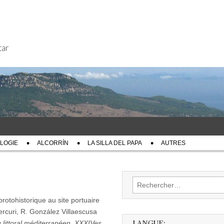
tar
LOGIE
ALCORRÍN
LA SILLA DEL PAPA
AUTRES
Rechercher :
protohistorique au site portuaire
Mercuri, R. González Villaescusa
 littoral méditerranéen. XXXIVes
LANGUE: