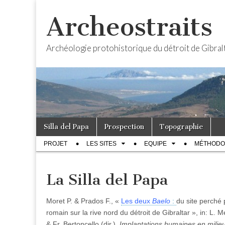
Archeostraits
Archéologie protohistorique du détroit de Gibral
Skip
Main
Silla del Papa
Prospection
Topographie
to
menu
Sub
content
PROJET
LES SITES
EQUIPE
MÉTHODO
menu
La Silla del Papa
Moret P. & Prados F., «
Les deux
Baelo
:
du site perché 
romain sur la rive nord du détroit de Gibraltar », in: L. 
& Fr. Bertoncello (dir.),
Implantations humaines en milieu