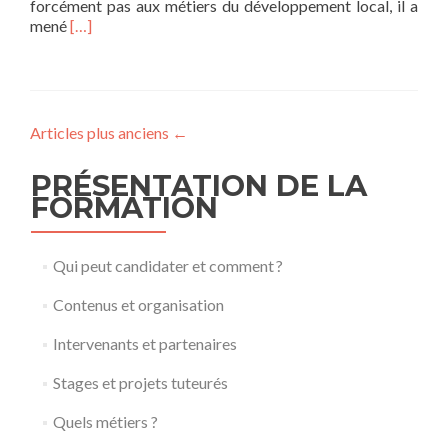
forcément pas aux métiers du développement local, il a
En
mené
[…]
savoir
plus
surTémoignage
d’anciens
étudiants
Articles plus anciens
←
#4
PRÉSENTATION DE LA
FORMATION
Qui peut candidater et comment ?
Contenus et organisation
Intervenants et partenaires
Stages et projets tuteurés
Quels métiers ?