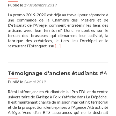
Publié le
19 septembre 2019
La promo 2019-2020 est déjà au travail pour répondre à
une commande de la Chambre des Métiers et de
l’Artisanat de l’Ariège: comment entretenir les liens des
artisans avec leur territoire? Donc rencontres sur le
terrain des brasseurs qui démarrent leur activité, la
fabrique des créatrices, le tiers lieu l’Archipel et le
En
restaurant l‘Estanquet issu
[…]
savoir
plus
surA
la
rencontre
Témoignage d’anciens étudiants #4
des
Publié le
24 mai 2019
artisans
Rémi Laffont, ancien étudiant de la LPro EDL et du centre
universitaire de l’Ariège à Foix s’affiche dans La Dépêche.
Il est maintenant chargé de mission marketing territorial
et de la prospection d’entreprises à l’Agence Attractivité
Ariège. Venu d’un BTS assurances qui ne le destinait