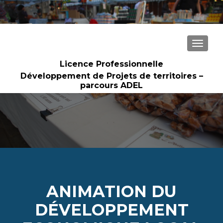
Licence Professionnelle mention développement de projets de
territoires parcours EDL
AFFICH
Licence Professionnelle
Développement de Projets de territoires –
parcours ADEL
ANIMATION DU
DÉVELOPPEMENT