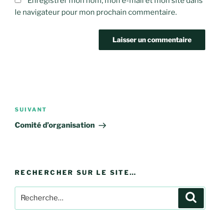
Enregistrer mon nom, mon e-mail et mon site dans
le navigateur pour mon prochain commentaire.
Navigation
de
Article
SUIVANT
l’article
suivant
Comité d’organisation
RECHERCHER SUR LE SITE…
Recherche
Recher
pour
: