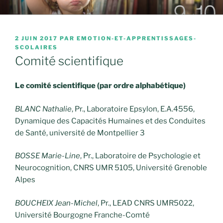
Aller
ÉMOTION ET
au
APPRENTISSAGES
contenu
PUBLIÉ
2 JUIN 2017
PAR
EMOTION-ET-APPRENTISSAGES-
principal
SCOLAIRES
LE
SCOLAIRES
Comité scientifique
Le comité scientifique (par ordre alphabétique)
BLANC Nathalie
, Pr., Laboratoire Epsylon, E.A.4556,
Dynamique des Capacités Humaines et des Conduites
de Santé, université de Montpellier 3
BOSSE Marie-Line
, Pr., Laboratoire de Psychologie et
Neurocognition, CNRS UMR 5105, Université Grenoble
Alpes
BOUCHEIX Jean-Michel
, Pr., LEAD CNRS UMR5022,
Université Bourgogne Franche-Comté