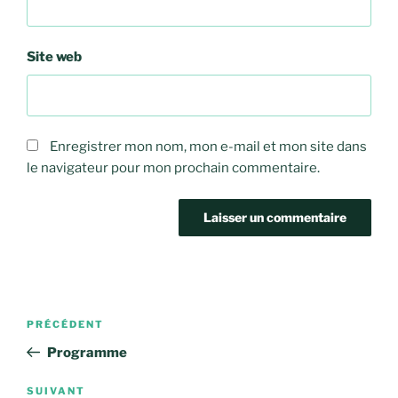
Site web
Enregistrer mon nom, mon e-mail et mon site dans
le navigateur pour mon prochain commentaire.
Navigation
Article
PRÉCÉDENT
de
précédent
Programme
l’article
Article
SUIVANT