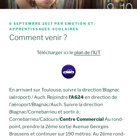
Aller
ÉMOTION ET
au
APPRENTISSAGES
contenu
PUBLIÉ
6 SEPTEMBRE 2017
PAR
EMOTION-ET-
principal
SCOLAIRES
LE
APPRENTISSAGES-SCOLAIRES
Comment venir ?
Télécharger ici le
plan de l’IUT
En arrivant sur Toulouse, suivre la direction Blagnac
(aéroport) / Auch. R
ejoindre
l’A624
en direction de
l’aéroport/Blagnac/Auch.
Suivre la direction
Blagnac/Cornebarrieu et sortir à :
Cornebarrieu/Cadours/
Centre Commercial
Au rond-
point, prendre la 2ème sortie Avenue Georges
Brassens et continuer sur 190 mètres. Au 2ème rond-