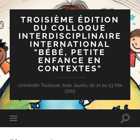
TROISIÈME ÉDITION
DU COLLOQUE
INTERDISCIPLINAIRE
INTERNATIONAL
"BÉBÉ, PETITE
ENFANCE EN
CONTEXTES"
Université Toulouse Jean Jaurès, du 21 au 23 Mai
2025
Toggle
Toggle
search
mobile
field
menu