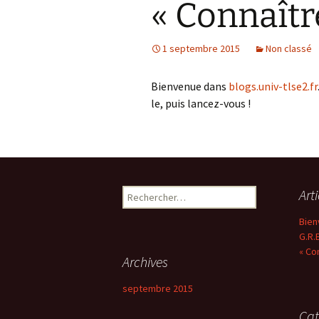
« Connaîtr
1 septembre 2015
Non classé
Bienvenue dans
blogs.univ-tlse2.fr
le, puis lancez-vous !
Rechercher :
Art
Bien
G.R.
« Co
Archives
septembre 2015
Cat