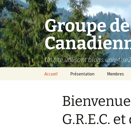
Aller
au
contenu
Groupe de
Canadien
Un site utilisant blogs.univ-tlse2
Accueil
Présentation
Membres
Bienvenue 
G.R.E.C. et