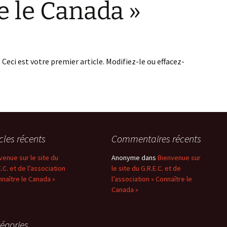
e le Canada »
. Ceci est votre premier article. Modifiez-le ou effacez-
icles récents
Commentaires récents
venue sur le site du
Anonyme
dans
Bienvenue sur
E.C. et de l’association
le site du G.R.E.C. et de
nnaître le Canada »
l’association « Connaître le
Canada »
égories