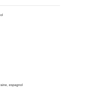
ol
raine, espagnol