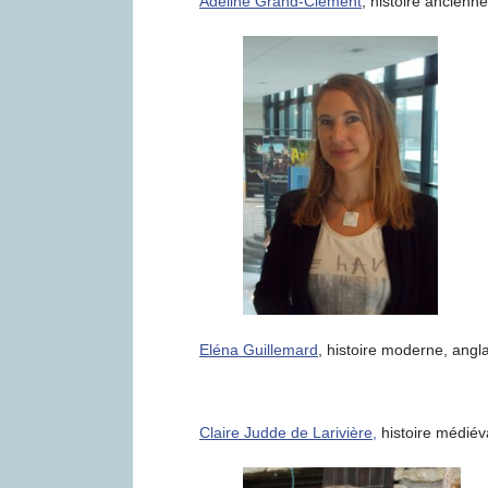
Adeline Grand-Clément
, histoire ancienne
Eléna Guillemard
, histoire moderne, angla
Claire Judde de Larivière,
histoire médiéva