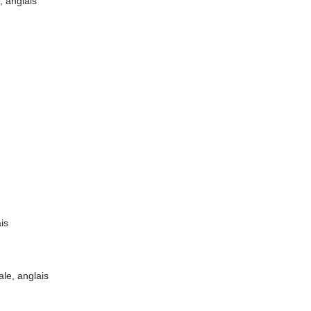
, anglais
is
le, anglais