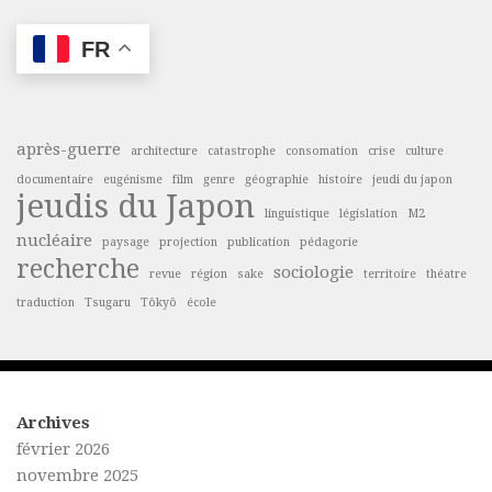
FR
après-guerre
architecture
catastrophe
consomation
crise
culture
documentaire
eugénisme
film
genre
géographie
histoire
jeudi du japon
jeudis du Japon
linguistique
législation
M2
nucléaire
paysage
projection
publication
pédagorie
recherche
sociologie
revue
région
sake
territoire
théatre
traduction
Tsugaru
Tôkyô
école
Archives
février 2026
novembre 2025