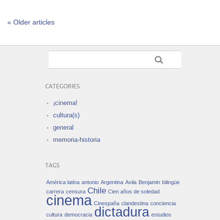
CATEGORIES
¡cinema!
cultura(s)
general
memoria-historia
TAGS
América latina
antonio
Argentina
Avila
Benjamin
bilingüe
Chile
carrera
censura
Cien años de soledad
cinema
Cinespaña
clandestina
conciencia
dictadura
cultura
democracia
estudios
historia
Gabriel Garcia Marquez
infancia
kundera
literatura
memoria
libertad
Lisboa
mastroianni
música
Modena City Ramblers
morricone
nietzsche
pereira
periodismo
Portugal
proust
sostiene
tabucchi
Terra e libertà
totalitarismos
toulouse
Toulouse