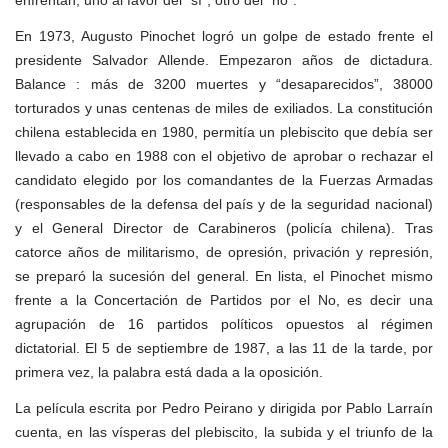
enfrentan, uno al favor del “sí”, otro del “no”.
En 1973, Augusto Pinochet logró un golpe de estado frente el
presidente Salvador Allende. Empezaron años de dictadura.
Balance : más de 3200 muertes y “desaparecidos”, 38000
torturados y unas centenas de miles de exiliados. La constitución
chilena establecida en 1980, permitía un plebiscito que debía ser
llevado a cabo en 1988 con el objetivo de aprobar o rechazar el
candidato elegido por los comandantes de la Fuerzas Armadas
(responsables de la defensa del país y de la seguridad nacional)
y el General Director de Carabineros (policía chilena). Tras
catorce años de militarismo, de opresión, privación y represión,
se preparó la sucesión del general. En lista, el Pinochet mismo
frente a la Concertación de Partidos por el No, es decir una
agrupación de 16 partidos políticos opuestos al régimen
dictatorial. El 5 de septiembre de 1987, a las 11 de la tarde, por
primera vez, la palabra está dada a la oposición.
La película escrita por Pedro Peirano y dirigida por Pablo Larraín
cuenta, en las vísperas del plebiscito, la subida y el triunfo de la