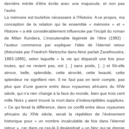
dernière mérite d’être écrite avec une majuscule, et non pas
l’autre.
La mémoire est toutefois nécessaire à l’Histoire. A ce propos, ma
conception de la relation qui lie ensemble « mémoire » et «
Histoire » a été considérablement influencée par l’incipit du roman
de Milan Kundera, L’insoutenable légèreté de l’être (1982) :
l’auteur commence par expliquer l’idée de l’éternel retour
(théorisée par Friedrich Nietzsche dans Ainsi parlait Zarathoustra,
1883-1885), selon laquelle « la vie qui disparaît une fois pour
toutes, qui ne revient pas, est […] sans poids, […] et fût-elle
atroce, belle, splendide, cette atrocité, cette beauté, cette
splendeur ne signifient rien. Il ne faut pas en tenir compte, pas
plus que d’une guerre entre deux royaumes africains du XIVe
siècle, qui n’a rien changé à la face du monde, bien que trois cent
mille Noirs y aient trouvé la mort dans d’indescriptibles supplices.
» Ce qui ferait la différence, dans ce conflit entre deux royaumes
africains du XIVe siècle, serait la répétition de l’évènement
historique pour « un nombre incalculable de fois dans l’éternel
retour », car dans ce cas-là il deviendrait « un bloc qui se dresse