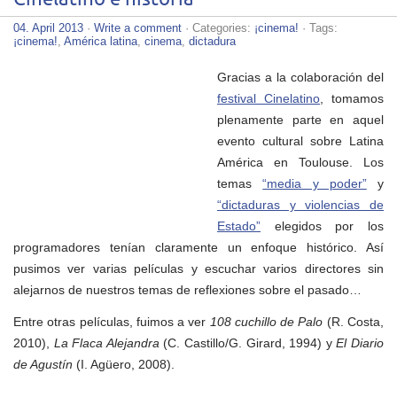
04. April 2013
·
Write a comment
· Categories:
¡cinema!
· Tags:
¡cinema!
,
América latina
,
cinema
,
dictadura
Gracias a la colaboración del
festival Cinelatino
, tomamos plenamente parte en aquel evento
cultural sobre Latina América en Toulouse. Los temas
“media y
poder”
y
“dictaduras y violencias de Estado”
elegidos por los
programadores tenían claramente un enfoque histórico. Así
pusimos ver varias películas y escuchar varios directores sin
alejarnos de nuestros temas de reflexiones sobre el pasado…
Entre otras películas, fuimos a ver
108 cuchillo de Palo
(R. Costa,
2010),
La Flaca Alejandra
(C. Castillo/G. Girard, 1994) y
El Diario
de Agustín
(I. Agüero, 2008).
« Older articles