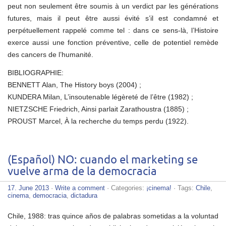
peut non seulement être soumis à un verdict par les générations
futures, mais il peut être aussi évité s’il est condamné et
perpétuellement rappelé comme tel : dans ce sens-là, l’Histoire
exerce aussi une fonction préventive, celle de potentiel remède
des cancers de l’humanité.
BIBLIOGRAPHIE:
BENNETT Alan, The History boys (2004) ;
KUNDERA Milan, L’insoutenable légèreté de l’être (1982) ;
NIETZSCHE Friedrich, Ainsi parlait Zarathoustra (1885) ;
PROUST Marcel, À la recherche du temps perdu (1922).
(Español) NO: cuando el marketing se
vuelve arma de la democracia
17. June 2013
·
Write a comment
· Categories:
¡cinema!
· Tags:
Chile
,
cinema
,
democracia
,
dictadura
Chile, 1988: tras quince años de palabras sometidas a la voluntad