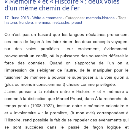
« Mémoire » et « Histoire » : deux voies
d’un même chemin de fer
17. June 2013
·
Write a comment
· Categories:
memoria-historia
· Tags:
historia
,
kundera
,
memoria
,
nietzsche
,
proust
Ce n’est pas un hasard que les langues néolatines prononcent
ces mots de façon à les faire rimer: les deux concepts voyagent
sur des voies parallèles. Leur croisement, évidemment,
provoquerait un conflit, où la puissance des souvenirs défierait la
force des données. Quand on s’approche de l’un on a
l’impression de s’éloigner de l’autre, de le manipuler pour le
fusionner de manière à pouvoir le superposer à la voie qu’on a
(plus ou moins inconsciemment) choisie comme privilégiée.
J’aime penser à la relation entre « Histoire » et « mémoire »
comme à la distinction que Marcel Proust, dans À la recherche du
temps perdu (1908-1922), institue entre « mémoire volontaire »
et « involontaire » : la première, (à mon avis) correspondant à
l’Histoire, rend possible le fait de se rappeler des évènements qui
se sont succédés dans le passé de façon logique et