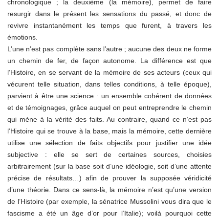
chronologique ; la deuxième (la mémoire), permet de faire
resurgir dans le présent les sensations du passé, et donc de
revivre instantanément les temps que furent, à travers les
émotions.
L’une n’est pas complète sans l’autre ; aucune des deux ne forme
un chemin de fer, de façon autonome. La différence est que
l’Histoire, en se servant de la mémoire de ses acteurs (ceux qui
vécurent telle situation, dans telles conditions, à telle époque),
parvient à être une science : un ensemble cohérent de données
et de témoignages, grâce auquel on peut entreprendre le chemin
qui mène à la vérité des faits. Au contraire, quand ce n’est pas
l’Histoire qui se trouve à la base, mais la mémoire, cette dernière
utilise une sélection de faits objectifs pour justifier une idée
subjective : elle se sert de certaines sources, choisies
arbitrairement (sur la base soit d’une idéologie, soit d’une attente
précise de résultats…) afin de prouver la supposée véridicité
d’une théorie. Dans ce sens-là, la mémoire n’est qu’une version
de l’Histoire (par exemple, la sénatrice Mussolini vous dira que le
fascisme a été un âge d’or pour l’Italie); voilà pourquoi cette