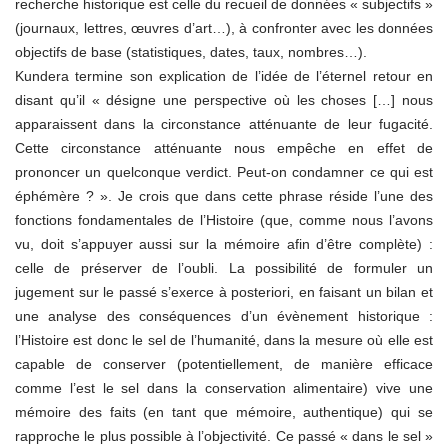
recherche historique est celle du recueil de données « subjectifs »
(journaux, lettres, œuvres d’art…), à confronter avec les données
objectifs de base (statistiques, dates, taux, nombres…).
Kundera termine son explication de l’idée de l’éternel retour en
disant qu’il « désigne une perspective où les choses […] nous
apparaissent dans la circonstance atténuante de leur fugacité.
Cette circonstance atténuante nous empêche en effet de
prononcer un quelconque verdict. Peut-on condamner ce qui est
éphémère ? ». Je crois que dans cette phrase réside l’une des
fonctions fondamentales de l’Histoire (que, comme nous l’avons
vu, doit s’appuyer aussi sur la mémoire afin d’être complète) :
celle de préserver de l’oubli. La possibilité de formuler un
jugement sur le passé s’exerce à posteriori, en faisant un bilan et
une analyse des conséquences d’un évènement historique :
l’Histoire est donc le sel de l’humanité, dans la mesure où elle est
capable de conserver (potentiellement, de manière efficace
comme l’est le sel dans la conservation alimentaire) vive une
mémoire des faits (en tant que mémoire, authentique) qui se
rapproche le plus possible à l’objectivité. Ce passé « dans le sel »