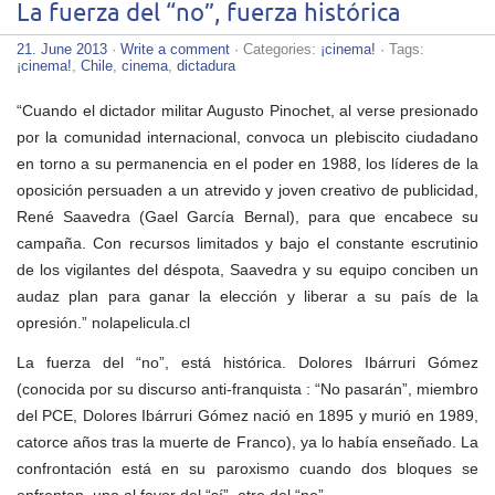
La fuerza del “no”, fuerza histórica
21. June 2013
·
Write a comment
· Categories:
¡cinema!
· Tags:
¡cinema!
,
Chile
,
cinema
,
dictadura
“Cuando el dictador militar Augusto Pinochet, al verse presionado
por la comunidad internacional, convoca un plebiscito ciudadano
en torno a su permanencia en el poder en 1988, los líderes de la
oposición persuaden a un atrevido y joven creativo de publicidad,
René Saavedra (Gael García Bernal), para que encabece su
campaña. Con recursos limitados y bajo el constante escrutinio
de los vigilantes del déspota, Saavedra y su equipo conciben un
audaz plan para ganar la elección y liberar a su país de la
opresión.” nolapelicula.cl
La fuerza del “no”, está histórica. Dolores Ibárruri Gómez
(conocida por su discurso anti-franquista : “No pasarán”, miembro
del PCE, Dolores Ibárruri Gómez nació en 1895 y murió en 1989,
catorce años tras la muerte de Franco), ya lo había enseñado. La
confrontación está en su paroxismo cuando dos bloques se