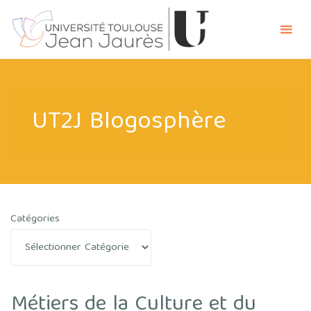
Skip
UT2J
to
Blogosphère
content
UT2J Blogosphère
Catégories
Métiers de la Culture et du