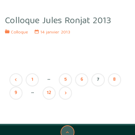
Colloque Jules Ronjat 2013
Colloque
14 janvier 2013
…
1
5
6
7
8
Pagination
…
9
12
des