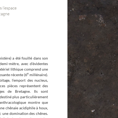
s l’espace
etagne
istère) a été fouillé dans son
 demi-mètre, avec d’évidentes
atériel lithique comprend une
e
osante récente (6
millénaire).
itage, l’emport des nucleus,
ces pièces représentent des
ges de Bretagne. Ils sont
 destiné plus particulièrement
 anthracologique montre que
ne chênaie acidiphile à houx,
ec une domination des chênes.