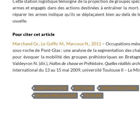
Cette station logistique témoigne de la projection de groupes spé
armes et engagés dans des actions destinées à entraîner la mort.
réparer les armes indique qu’ils se déplaçaient bien au-delà de 
usuelle.
Pour citer cet article
Marchand Gr., Le Goffic M., Marcoux N., 2011
– Occupations mésol
sous-roche de Pont-Glas : une analyse de la segmentation des cha
pour évoquer la mobilité des groupes préhistoriques en Bretagn
Valdeyron N. (dir.),
Haltes de chasse en Préhistoire. Quelles réalités arc
international du 13 au 15 mai 2009, université Toulouse II – Le Mir
ABRI SOUS-ROCHE
BRETAGNE
MÉSOLITHIQUE FINAL
SECOND MÉSOLITHIQUE
TÉVIECIEN