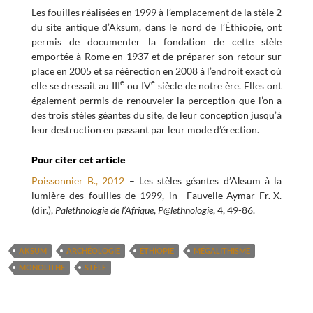
Les fouilles réalisées en 1999 à l’emplacement de la stèle 2
du site antique d’Aksum, dans le nord de l’Éthiopie, ont
permis de documenter la fondation de cette stèle
emportée à Rome en 1937 et de préparer son retour sur
place en 2005 et sa réérection en 2008 à l’endroit exact où
e
e
elle se dressait au III
ou IV
siècle de notre ère. Elles ont
également permis de renouveler la perception que l’on a
des trois stèles géantes du site, de leur conception jusqu’à
leur destruction en passant par leur mode d’érection.
Pour citer cet article
Poissonnier B., 2012
– Les stèles géantes d’Aksum à la
lumière des fouilles de 1999, in Fauvelle-Aymar Fr.-X.
(dir.),
Palethnologie de l’Afrique
,
P@lethnologie
, 4, 49-86.
AKSUM
ARCHÉOLOGIE
ÉTHIOPIE
MÉGALITHISME
MONOLITHE
STÈLE