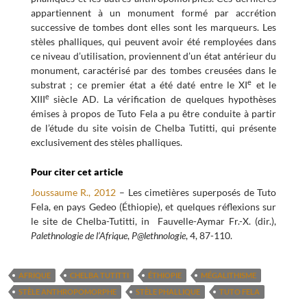
appartiennent à un monument formé par accrétion
successive de tombes dont elles sont les marqueurs. Les
stèles phalliques, qui peuvent avoir été remployées dans
ce niveau d’utilisation, proviennent d’un état antérieur du
monument, caractérisé par des tombes creusées dans le
e
substrat ; ce premier état a été daté entre le XI
et le
e
XIII
siècle AD. La vérification de quelques hypothèses
émises à propos de Tuto Fela a pu être conduite à partir
de l’étude du site voisin de Chelba Tutitti, qui présente
exclusivement des stèles phalliques.
Pour citer cet article
Joussaume R., 2012
– Les cimetières superposés de Tuto
Fela, en pays Gedeo (Éthiopie), et quelques réflexions sur
le site de Chelba-Tutitti, in Fauvelle-Aymar Fr.-X. (dir.),
Palethnologie de l’Afrique
,
P@lethnologie
, 4, 87-110.
AFRIQUE
CHELBA TUTITTI
ÉTHIOPIE
MÉGALITHISME
STÈLE ANTHROPOMORPHE
STÈLE PHALLIQUE
TUTO FELA