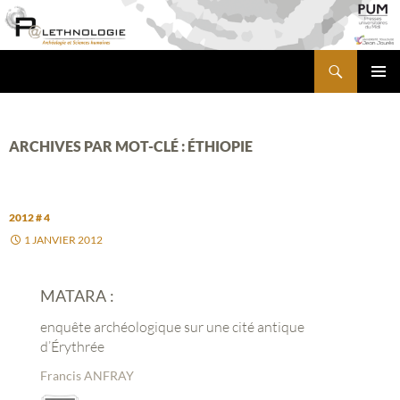
Aller
au
contenu
Recherche
PALETHNOLOGIE
MENU
PRINCI
ARCHIVES PAR MOT-CLÉ : ÉTHIOPIE
2012 # 4
1 JANVIER 2012
MATARA :
enquête archéologique sur une cité antique
d’Érythrée
Francis ANFRAY