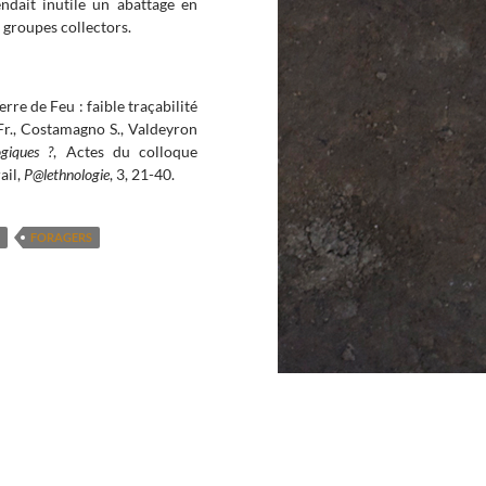
ndait inutile un abattage en
s groupes collectors.
rre de Feu : faible traçabilité
 Fr., Costamagno S., Valdeyron
ogiques ?
, Actes du colloque
ail,
P@lethnologie
, 3, 21-40.
FORAGERS