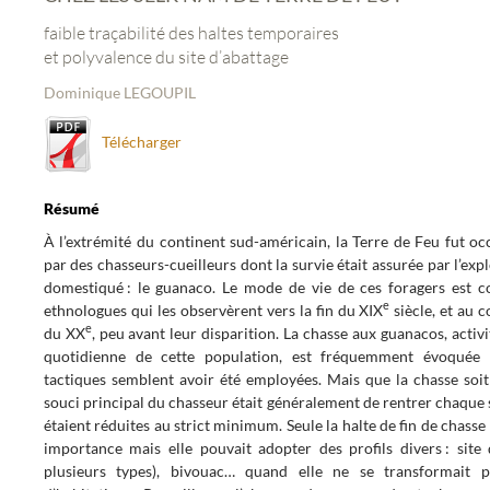
faible traçabilité des haltes temporaires
et polyvalence du site d’abattage
Dominique LEGOUPIL
Télécharger
Résumé
À l’extrémité du continent sud-américain, la Terre de Feu fut o
par des chasseurs-cueilleurs dont la survie était assurée par l’exp
domestiqué : le guanaco. Le mode de vie de ces foragers est 
e
ethnologues qui les observèrent vers la fin du XIX
siècle, et au 
e
du XX
, peu avant leur disparition. La chasse aux guanacos, activ
quotidienne de cette population, est fréquemment évoquée d
tactiques semblent avoir été employées. Mais que la chasse soit 
souci principal du chasseur était généralement de rentrer chaque soi
étaient réduites au strict minimum. Seule la halte de fin de chasse
importance mais elle pouvait adopter des profils divers : site
plusieurs types), bivouac… quand elle ne se transformait