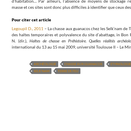
d’habitation… Par ailleurs, l’absence de moyens de stockage re
masse et ces sites sont donc plus difficiles à identifier que ceux de
Pour citer cet article
Legoupil D., 2011
– La chasse aux guanacos chez les Selk’nam de Te
des haltes temporaires et polyvalence du site d’abattage, in Bon
N. (dir.),
Haltes de chasse en Préhistoire. Quelles réalités archéol
international du 13 au 15 mai 2009, université Toulouse II – Le Mir
ARCHÉOLOGIE
CHASSE AUX GUANACOS
ETHNOLOGIE
SELK’NAM
TERRE DE FEU