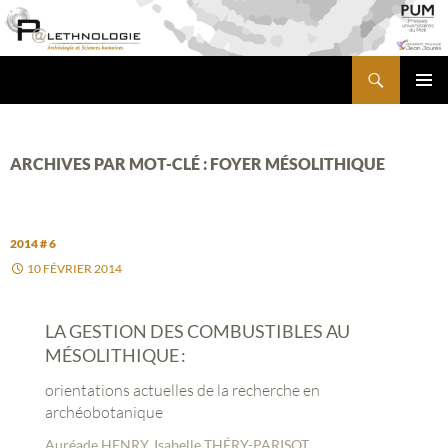
Aller
au
contenu
Recherche
PALETHNOLOGIE
MENU
PRINCI
ARCHIVES PAR MOT-CLÉ : FOYER MÉSOLITHIQUE
2014 # 6
10 FÉVRIER 2014
LA GESTION DES COMBUSTIBLES AU
MÉSOLITHIQUE :
orientations actuelles de la recherche en
archéobotanique
Auréade HENRY, Isabelle THÉRY-PARISOT