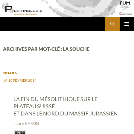
Aller
au
contenu
Recherche
PALETHNOLOGIE
MENU
PRINCI
ARCHIVES PAR MOT-CLÉ : LA SOUCHE
2014 # 6
10 FÉVRIER 2014
LA FIN DU MÉSOLITHIQUE SUR LE
PLATEAU SUISSE
ET DANS LE NORD DU MASSIF JURASSIEN
Laure BASSIN