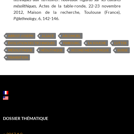
mésolithiques
, Actes de la table-ronde, 22-23 novembre
2012, Maison de la recherche, Toulouse (France),
P@lethnology
, 6, 142-146.
ABRI ST-JOSEPH
ALSACE
ARCONCIEL
ÉVOLUTION DES TECHNIQUES
FRIBOURG
LA SOUCHE
LUTTER
MÉSOLITHIQUE
NÉOLITHIQUE
SECOND MÉSOLITHIQUE
SUISSE
TRANSITION
DOSSIER THÉMATIQUE