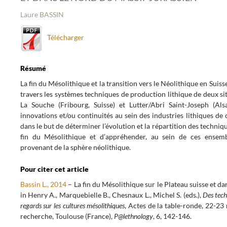
Laure BASSIN
Télécharger
Résumé
La fin du Mésolithique et la transition vers le Néolithique en Suis
travers les systèmes techniques de production lithique de deux si
La Souche (Fribourg, Suisse) et Lutter/Abri Saint-Joseph (Alsa
innovations et/ou continuités au sein des industries lithiques de 
dans le but de déterminer l’évolution et la répartition des techniq
fin du Mésolithique et d’appréhender, au sein de ces ensembl
provenant de la sphère néolithique.
Pour citer cet article
Bassin L., 2014
– La fin du Mésolithique sur le Plateau suisse et da
in Henry A., Marquebielle B., Chesnaux L., Michel S. (eds.),
Des tech
regards sur les cultures mésolithiques
, Actes de la table-ronde, 22-2
recherche, Toulouse (France),
P@lethnology
, 6, 142-146.