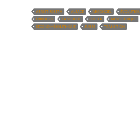
ABRI ST-JOSEPH
ALSACE
ARCONCIEL
ÉVOLUTION
FRIBOURG
LA SOUCHE
LUTTER
MÉSOLITHIQUE
SECOND MÉSOLITHIQUE
SUISSE
TRANSITION