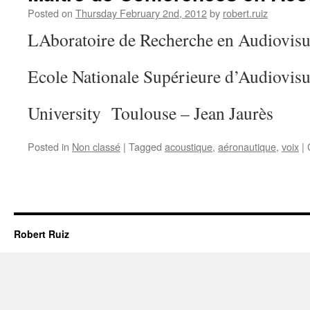
Posted on
Thursday February 2nd, 2012
by
robert.ruiz
LAboratoire de Recherche en Audiovi
Ecole Nationale Supérieure d’Audiovi
University Toulouse – Jean Jaurès
Posted in
Non classé
|
Tagged
acoustique
,
aéronautique
,
voix
|
Robert Ruiz