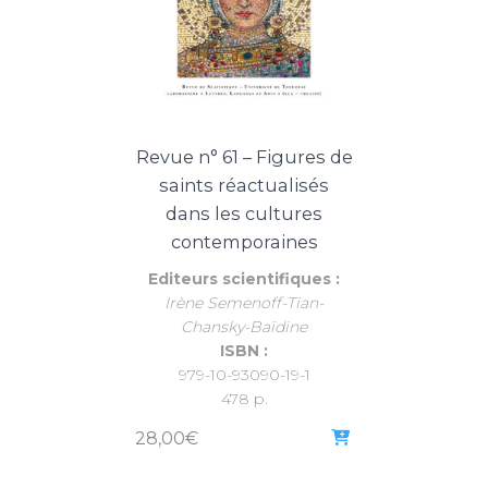
Revue n° 61 – Figures de
saints réactualisés
dans les cultures
contemporaines
Editeurs scientifiques :
Irène Semenoff-Tian-
Chansky-Baïdine
ISBN :
979-10-93090-19-1
478 p.
28,00
€