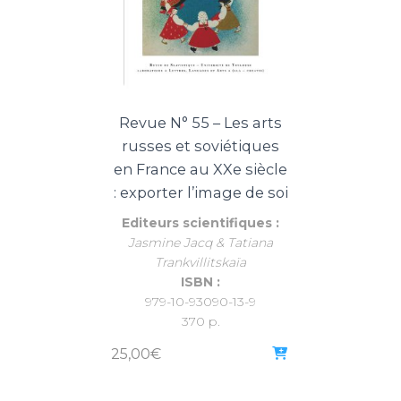
Revue N° 55 – Les arts
russes et soviétiques
en France au XXe siècle
: exporter l’image de soi
Editeurs scientifiques :
Jasmine Jacq & Tatiana
Trankvillitskaïa
ISBN :
979-10-93090-13-9
370 p.
25,00
€