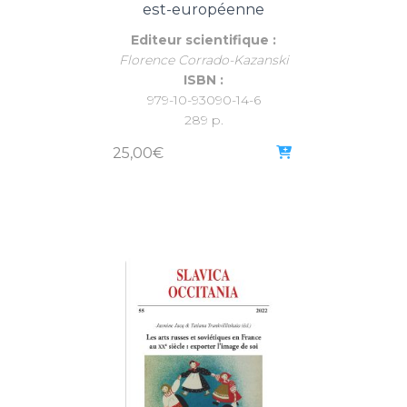
est-européenne
Editeur scientifique :
Florence Corrado-Kazanski
ISBN :
979-10-93090-14-6
289 p.
25,00
€