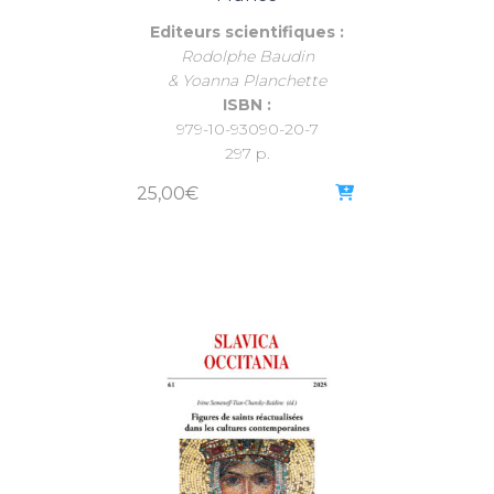
Editeurs scientifiques :
Rodolphe Baudin
& Yoanna Planchette
ISBN :
979-10-93090-20-7
297 p.
25,00
€