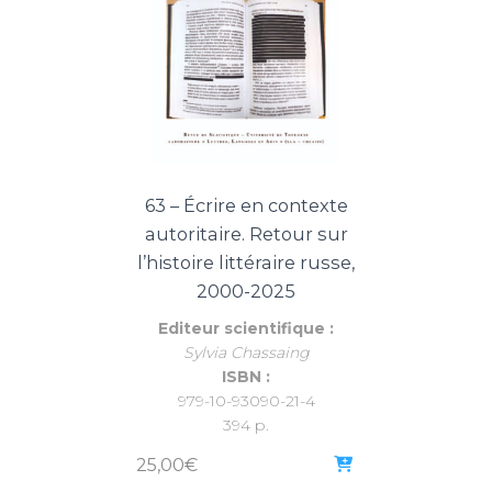
63 – Écrire en contexte
autoritaire. Retour sur
l’histoire littéraire russe,
2000-2025
Editeur scientifique :
Sylvia Chassaing
ISBN :
979-10-93090-21-4
394 p.
25,00
€