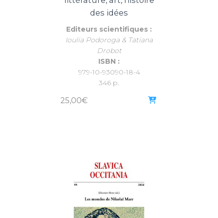
littérature, art, histoire
des idées
Editeurs scientifiques :
Ioulia Podoroga & Tatiana
Drobot
ISBN :
979-10-93090-18-4
346 p.
25,00
€