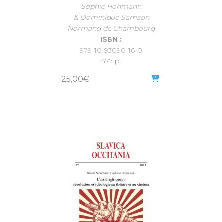
Sophie Hohmann
& Dominique Samson
Normand de Chambourg
ISBN :
979-10-93090-16-0
477 p.
25,00
€