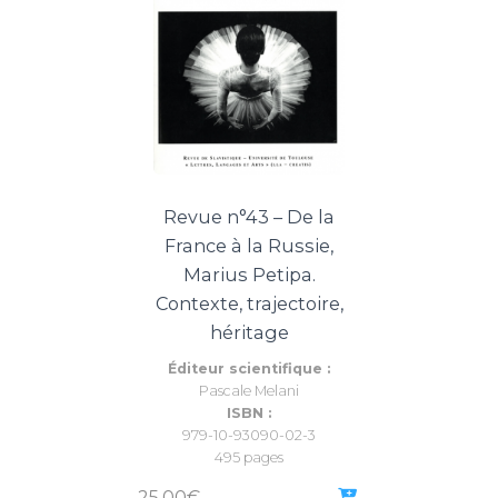
Revue n°43 – De la
France à la Russie,
Marius Petipa.
Contexte, trajectoire,
héritage
Éditeur scientifique :
Pascale Melani
ISBN :
979-10-93090-02-3
495 pages
25,00
€