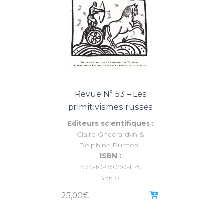
Revue N° 53 – Les
primitivismes russes
Editeurs scientifiques :
Claire Gheerardyn &
Delphine Rumeau
ISBN :
979-10-93090-11-5
436 p.
25,00
€