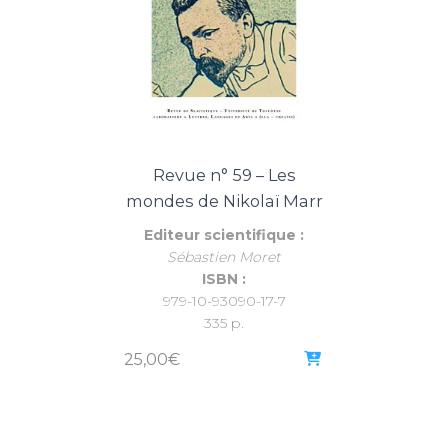
Revue n° 59 – Les
mondes de Nikolaï Marr
Editeur scientifique :
Sébastien Moret
ISBN :
979-10-93090-17-7
335 p.
25,00
€