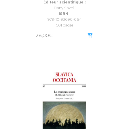
Éditeur scientifique :
Dany Savelli
ISBN :
979-10-93090-06-1
501 pages
28,00
€