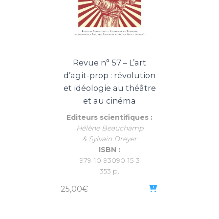
Revue n° 57 – L’art
d’agit-prop : révolution
et idéologie au théâtre
et au cinéma
Editeurs scientifiques :
Hélène Beauchamp
& Sylvain Dreyer
ISBN :
979-10-93090-15-3
353 p.
25,00
€