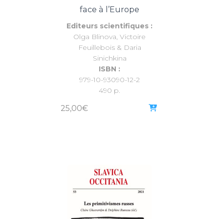
face à l’Europe
Editeurs scientifiques :
Olga Blinova, Victoire
Feuillebois & Daria
Sinichkina
ISBN :
979-10-93090-12-2
490 p.
25,00
€