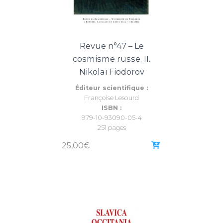
Revue n°47 – Le
cosmisme russe. II.
Nikolaï Fiodorov
Éditeur scientifique :
Françoise Lesourd
ISBN :
979-10-93090-05-4
251 pages
25,00
€