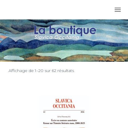
OUVR
Boutique
Trié
Affichage de 1–20 sur 62 résultats
du
plus
récent
au
plus
ancien