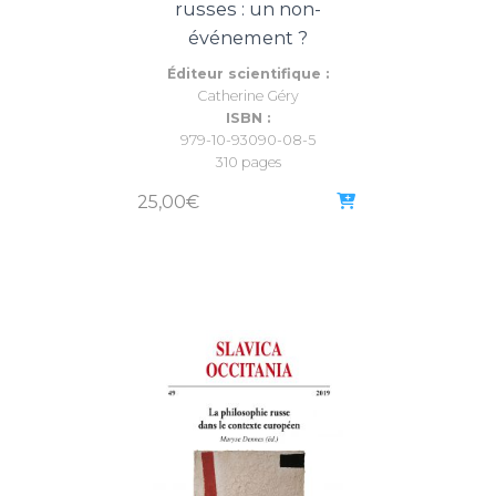
russes : un non-
événement ?
Éditeur scientifique :
Catherine Géry
ISBN :
979-10-93090-08-5
310 pages
25,00
€