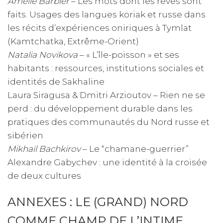
Amélie Barbier
– Les mots dont les rêves sont
faits. Usages des langues koriak et russe dans
les récits d’expériences oniriques à Tymlat
(Kamtchatka, Extrême-Orient)
Natalia Novikova
– « L’île-poisson » et ses
habitants : ressources, institutions sociales et
identités de Sakhaline
Laura Siragusa & Dmitri Arzioutov – Rien ne se
perd : du développement durable dans les
pratiques des communautés du Nord russe et
sibérien
Mikhail Bachkirov
– Le “chamane-guerrier”
Alexandre Gabychev : une identité à la croisée
de deux cultures
ANNEXES : LE (GRAND) NORD
COMME CHAMP DE L’INTIME