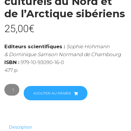
culturels du Nord et
de l’Arctique sibériens
25,00
€
Editeurs scientifiques :
Sophie Hohmann
& Dominique Samson Normand de Chambourg
ISBN :
979-10-93090-16-0
477 p.
quantité
de
AJOUTER AU PANIER
Revue
n°
58
-
Jardins
Description