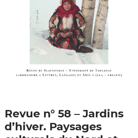
T
I
O
N
Revue n° 58 – Jardins
d’hiver. Paysages