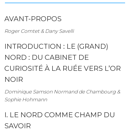
d’hiver.
Paysages
culturels
AVANT-PROPOS
du
Nord
Roger Comtet & Dany Savelli
et
de
INTRODUCTION : LE (GRAND)
l’Arctique
sibériens
NORD : DU CABINET DE
CURIOSITÉ À LA RUÉE VERS L’OR
NOIR
Dominique Samson Normand de Chambourg &
Sophie Hohmann
I. LE NORD COMME CHAMP DU
SAVOIR