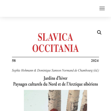
O
U
V
R
I
R
/
F
E
R
M
E
R
L
A
N
A
V
I
G
A