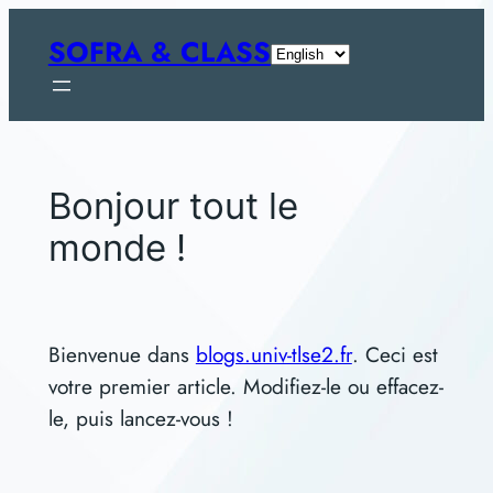
Skip
SOFRA & CLASS
Choose
to
a
content
language
Bonjour tout le
monde !
Bienvenue dans
blogs.univ-tlse2.fr
. Ceci est
votre premier article. Modifiez-le ou effacez-
le, puis lancez-vous !