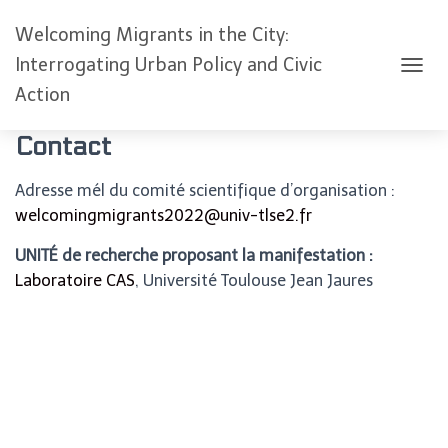
Welcoming Migrants in the City:
Interrogating Urban Policy and Civic
O
Action
U
V
R
Contact
I
R
Adresse mél du comité scientifique d’organisation :
/
welcomingmigrants2022@univ-tlse2.fr
F
E
R
UNITÉ de recherche proposant la manifestation :
M
Laboratoire CAS
, Université Toulouse Jean Jaures
E
R
L
A
N
A
V
I
G