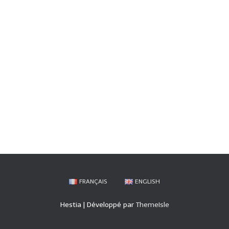
A
T
I
O
N
FRANÇAIS
ENGLISH
Hestia | Développé par
ThemeIsle