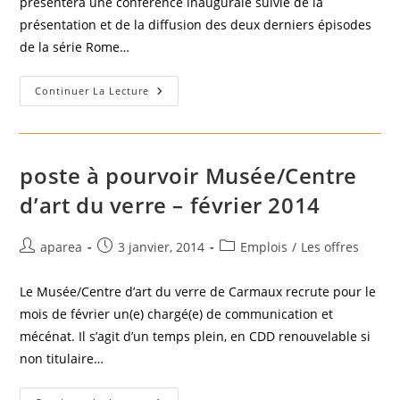
présentera une conférence inaugurale suivie de la
présentation et de la diffusion des deux derniers épisodes
de la série Rome…
Bimillénaire:
Continuer La Lecture
Premiers
Événements!
poste à pourvoir Musée/Centre
d’art du verre – février 2014
Auteur/autrice
Publication
Post
aparea
3 janvier, 2014
Emplois
/
Les offres
de
publiée :
category:
la
Le Musée/Centre d’art du verre de Carmaux recrute pour le
publication :
mois de février un(e) chargé(e) de communication et
mécénat. Il s’agit d’un temps plein, en CDD renouvelable si
non titulaire…