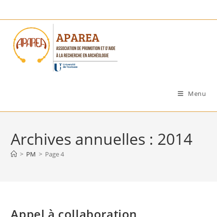
Skip
to
content
Menu
Archives annuelles : 2014
>
PM
>
Page 4
Appel à collaboration