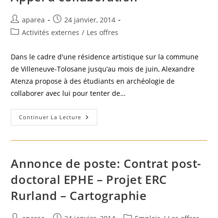
Auteur/autrice
Publication
aparea
24 janvier, 2014
de
publiée :
Post
Activités externes
/
Les offres
la
category:
publication :
Dans le cadre d'une résidence artistique sur la commune
de Villeneuve-Tolosane jusqu’au mois de juin, Alexandre
Atenza propose à des étudiants en archéologie de
collaborer avec lui pour tenter de…
Appel
Continuer La Lecture
À
Collaboration
Annonce de poste: Contrat post-
doctoral EPHE – Projet ERC
Rurland – Cartographie
Auteur/autrice
Publication
Post