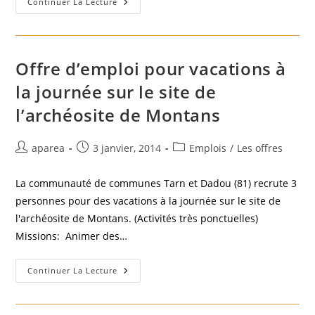
Poste
Continuer La Lecture
À
Pourvoir
Musée/Centre
D’art
Du
Verre
Offre d’emploi pour vacations à
–
Février
la journée sur le site de
2014
l’archéosite de Montans
Auteur/autrice
Publication
Post
aparea
3 janvier, 2014
Emplois
/
Les offres
de
publiée :
category:
la
La communauté de communes Tarn et Dadou (81) recrute 3
publication :
personnes pour des vacations à la journée sur le site de
l'archéosite de Montans. (Activités très ponctuelles)
Missions: Animer des…
Offre
Continuer La Lecture
D’emploi
Pour
Vacations
À