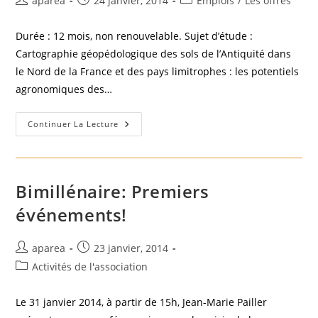
aparea
24 janvier, 2014
Emplois
/
Les offres
de
publiée :
category:
la
Durée : 12 mois, non renouvelable. Sujet d’étude :
publication :
Cartographie géopédologique des sols de l’Antiquité dans
le Nord de la France et des pays limitrophes : les potentiels
agronomiques des…
Annonce
Continuer La Lecture
De
Poste:
Contrat
Post-
Doctoral
EPHE
Bimillénaire: Premiers
–
Projet
événements!
ERC
Rurland
–
Cartographie
Auteur/autrice
Publication
aparea
23 janvier, 2014
de
publiée :
Post
Activités de l'association
la
category:
publication :
Le 31 janvier 2014, à partir de 15h, Jean-Marie Pailler