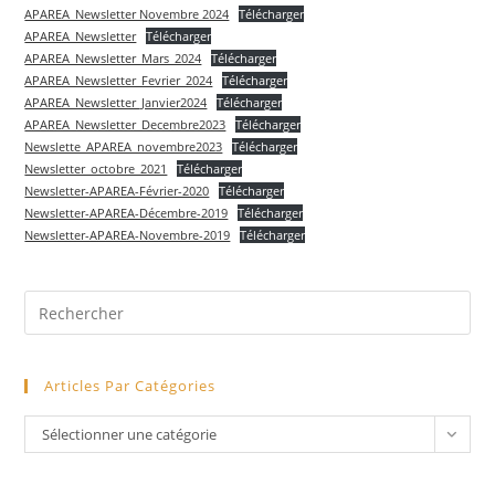
APAREA_Newsletter Novembre 2024
Télécharger
APAREA_Newsletter
Télécharger
APAREA_Newsletter_Mars_2024
Télécharger
APAREA_Newsletter_Fevrier_2024
Télécharger
APAREA_Newsletter_Janvier2024
Télécharger
APAREA_Newsletter_Decembre2023
Télécharger
Newslette_APAREA_novembre2023
Télécharger
Newsletter_octobre_2021
Télécharger
Newsletter-APAREA-Février-2020
Télécharger
Newsletter-APAREA-Décembre-2019
Télécharger
Newsletter-APAREA-Novembre-2019
Télécharger
Pre
Es
to
Articles Par Catégories
clo
the
Articles
Sélectionner une catégorie
sea
par
pan
catégories