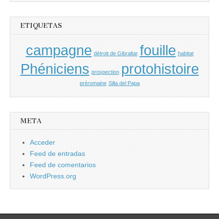
ETIQUETAS
campagne
fouille
détroit de Gibraltar
habitat
Phéniciens
protohistoire
prospection
préromaine
Silla del Papa
META
Acceder
Feed de entradas
Feed de comentarios
WordPress.org