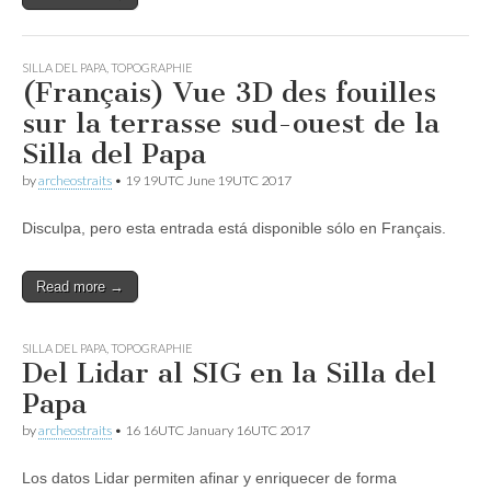
SILLA DEL PAPA
,
TOPOGRAPHIE
(Français) Vue 3D des fouilles
sur la terrasse sud-ouest de la
Silla del Papa
by
archeostraits
•
19 19UTC June 19UTC 2017
Disculpa, pero esta entrada está disponible sólo en Français.
Read more →
SILLA DEL PAPA
,
TOPOGRAPHIE
Del Lidar al SIG en la Silla del
Papa
by
archeostraits
•
16 16UTC January 16UTC 2017
Los datos Lidar permiten afinar y enriquecer de forma