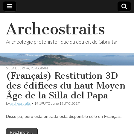
Archeostraits
Archéologie protohistorique du détroit de Gibraltar
SILLA DEL PAPA
,
TOPOGRAPHIE
(Français) Restitution 3D
des édifices du haut Moyen
Âge de la Silla del Papa
by
archeostraits
•
19 19UTC June 19UTC 2017
Disculpa, pero esta entrada está disponible sólo en Français.
Read more →