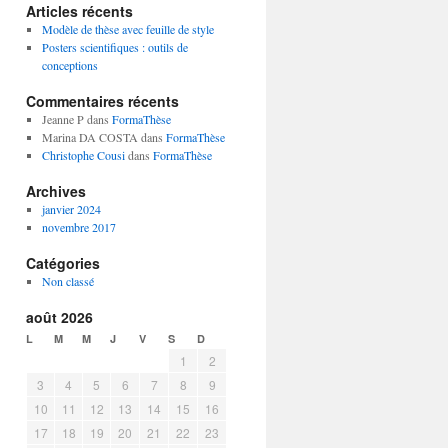
Articles récents
Modèle de thèse avec feuille de style
Posters scientifiques : outils de
conceptions
Commentaires récents
Jeanne P
dans
FormaThèse
Marina DA COSTA
dans
FormaThèse
Christophe Cousi
dans
FormaThèse
Archives
janvier 2024
novembre 2017
Catégories
Non classé
août 2026
L
M
M
J
V
S
D
1
2
3
4
5
6
7
8
9
10
11
12
13
14
15
16
17
18
19
20
21
22
23