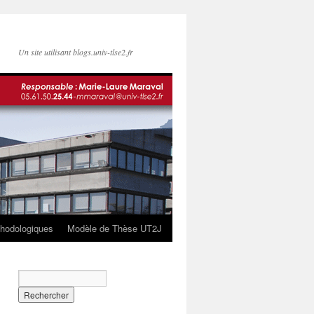
Un site utilisant blogs.univ-tlse2.fr
hodologiques
Modèle de Thèse UT2J