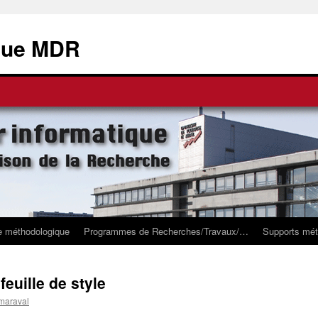
ique MDR
e méthodologique
Programmes de Recherches/Travaux/…
Supports mét
euille de style
maraval