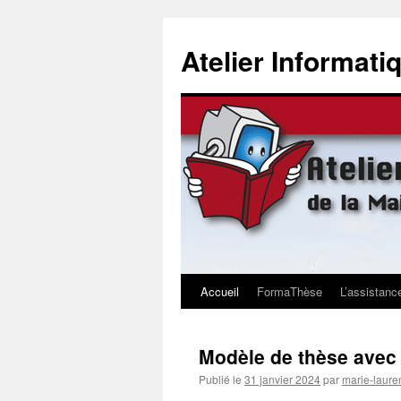
Aller
au
Atelier Informat
contenu
Accueil
FormaThèse
L’assistanc
Modèle de thèse avec f
Publié le
31 janvier 2024
par
marie-laure