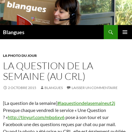
Aller
au
contenu
Recherche
Blangues
MENU
PRINCI
LA PHOTO DU JOUR
LA QUESTION DE LA
SEMAINE (AU CRL)
2 OCTOBRE 2015
BLANGUES
LAISSER UN COMMENTAIRE
[La question de la semaine]
#laquestiondelasemaineut2j
Presque chaque vendredi le service « Une Question
? »
http://tinyurl.com/mbq6xv6
pose à son tour et sur
Facebook une des questions reçues par chat ou par mail.
Quand la photo a été prise au CRL, elle est également publiée