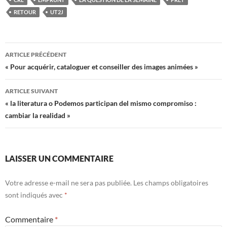
RETOUR
UT2J
Navigation
ARTICLE PRÉCÉDENT
des
« Pour acquérir, cataloguer et conseiller des images animées »
articles
ARTICLE SUIVANT
« la literatura o Podemos participan del mismo compromiso :
cambiar la realidad »
LAISSER UN COMMENTAIRE
Votre adresse e-mail ne sera pas publiée.
Les champs obligatoires
sont indiqués avec
*
Commentaire
*