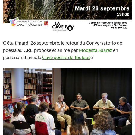
C’était mardi 26 septembre, le retour du Conversatorio de
poesía au CRL, proposé et animé par
Modesta Suarez
en
partenariat avec la
Cave poésie de Toulous
e