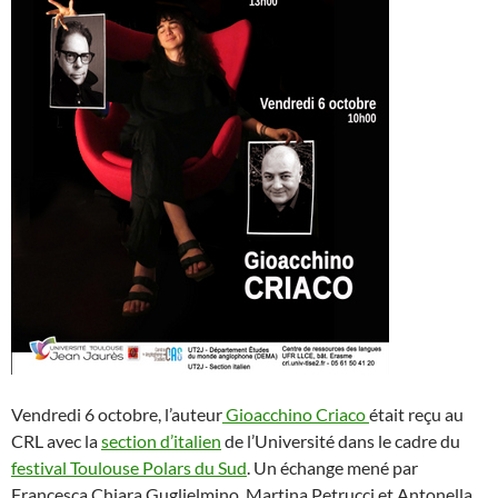
Vendredi 6 octobre, l’auteur
Gioacchino Criac
o
était reçu au
CRL avec la
section d’italien
de l’Université dans le cadre du
festival Toulouse Polars du Sud
. Un échange mené par
Francesca Chiara Guglielmino, Martina Petrucci et Antonella