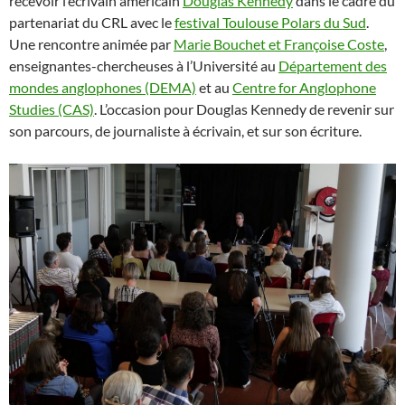
recevoir l’écrivain américain
Douglas Kennedy
dans le cadre du
partenariat du CRL avec le
festival Toulouse Polars du Sud
.
Une rencontre animée par
Marie Bouche
t et Françoise Coste
,
enseignantes-chercheuses à l’Université au
Département des
mondes anglophones (DEMA)
et au
Centre for Anglophone
Studies (CAS)
. L’occasion pour Douglas Kennedy de revenir sur
son parcours, de journaliste à écrivain, et sur son écriture.