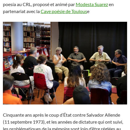
poesía au CRL, proposé et animé par
Modesta Suarez
en
partenariat avec la
Cave poésie de Toulous
e
Cinquante ans après le coup d’État contre Salvador Allende
(11 septembre 1973), et les années de dictature qui ont suivi,
les problématiques de la mémoire sont loin d’être réglées au