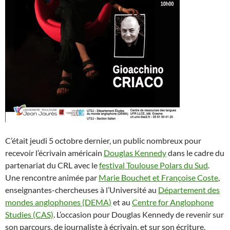
C’était jeudi 5 octobre dernier, un public nombreux pour
recevoir l’écrivain américain
Douglas Kennedy
dans le cadre du
partenariat du CRL avec le
festival Toulouse Polars du Sud
.
Une rencontre animée par
Marie Bouche
t et Françoise Coste
,
enseignantes-chercheuses à l’Université au
Département des
mondes anglophones (DEMA)
et au
Centre for Anglophone
Studies (CAS)
. L’occasion pour Douglas Kennedy de revenir sur
son parcours, de journaliste à écrivain, et sur son écriture.