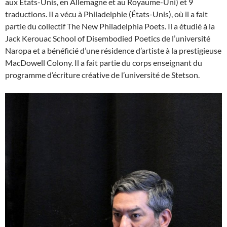
aux États-Unis, en Allemagne et au Royaume-Uni) et 9
traductions. Il a vécu à Philadelphie (États-Unis), où il a fait
partie du collectif The New Philadelphia Poets. Il a étudié à la
Jack Kerouac School of Disembodied Poetics de l’université
Naropa et a bénéficié d’une résidence d’artiste à la prestigieuse
MacDowell Colony. Il a fait partie du corps enseignant du
programme d’écriture créative de l’université de Stetson.