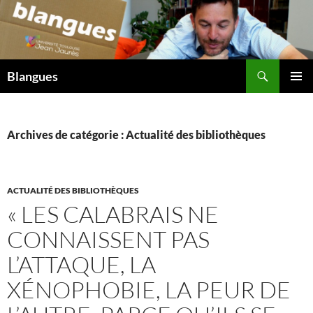
Aller
au
contenu
Recherche
Blangues
MENU
PRINCI
Archives de catégorie : Actualité des bibliothèques
ACTUALITÉ DES BIBLIOTHÈQUES
« LES CALABRAIS NE
CONNAISSENT PAS
L’ATTAQUE, LA
XÉNOPHOBIE, LA PEUR DE