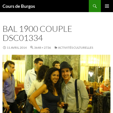
Aller
Recherche
Cours de Burgos
au
MENU
contenu
PRINCI
BAL 1900 COUPLE
DSC01334
11 AVRIL 2014
3648 × 2736
ACTIVITÉS CULTURELLES