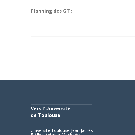
Planning des GT :
_____________________________
Vers l'Université
de Toulouse
_____________________________
Université Toulouse-Jean Jaurès
5 Allée Antonio Machado