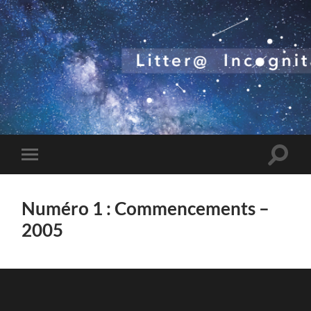
Toggle
Toggle
search
mobile
field
menu
Numéro 1 : Commencements –
2005