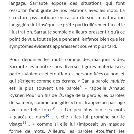
langage, Sarraute expose des situations qui font
ressortir l’ambiguïté de nos relations avec les mots. La
structure psychotique, en raison de son immaturation
langagière intrinsèque, se prête particulièrement à cette
illustration. Sarraute semble d’ailleurs pressentir qu’à ce
point de vue, tout se joue pendant l’enfance, bien que les
symptômes évidents apparaissent souvent plus tard.
Pour dénoncer les mots comme des masques vides,
Sarraute les montre sous diverses figures matérialisées
parfois violentes et étouffantes, personnifiées ou non, et
qui s’érigent comme des écrans. « Car la parole
mutilée
8
est le plus souvent une parole
» rappelle Arnaud
Rykner. Pour un fils de L’Usage de la parole, les paroles
de sa mère, comme une gifle, « l’ont frappée au passage
9
avec une telle force
… » Un peu plus loin, ses mots
10
« glacés et durs
… », elle « les lui promène sur le
11
visage
… » comme si elle lui (im)posait un masque
formé de mots. Ailleurs, les paroles étouffent les