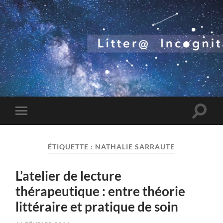
Toggle
Toggle
search
mobile
field
menu
ÉTIQUETTE :
NATHALIE SARRAUTE
L’atelier de lecture
thérapeutique : entre théorie
littéraire et pratique de soin