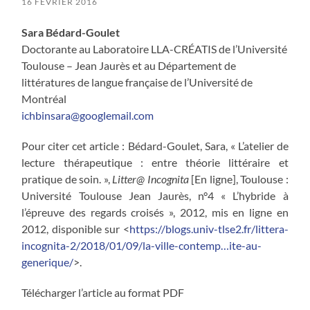
16 FÉVRIER 2016
Sar
a Bédard-Goulet
Doctorante au Laboratoire LLA-CRÉATIS de l’Université
Toulouse – Jean Jaurès et au Département de
littératures de langue française de l’Université de
Montréal
ichbinsara@googlemail.com
Pour citer cet article :
Bédard-Goulet
,
Sar
a
, « L’atelier de
lecture thérapeutique : entre théorie littéraire et
pratique de soin. »,
Litter@ Incognita
[En ligne], Toulouse :
Université Toulouse Jean Jaurès, n°4 « L’hybride à
l’épreuve des regards croisés », 2012, mis en ligne en
2012, disponible sur <
https://blogs.univ-tlse2.fr/littera-
incognita-2/2018/01/09/la-ville-contemp…ite-au-
generique/
>.
Télécharger l’article au format PDF