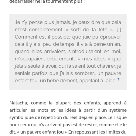
débarrasser ne la tourmentent plus :
Je n’y pense plus jamais, je peux dire que cela
m’est complètement « sorti de la tête ». […]
Comment est-il possible que j’aie pu éprouver
cela il y a si peu de temps, il y a à peine un an,
quand elles arrivaient, s’introduisaient en moi,
m’occupaient entièrement… « mes idées » que
j’étais seule à avoir, qui faisaient tout chavirer, je
sentais parfois que j’allais sombrer… un pauvre
7
enfant fou, un bébé dément, appelant à l’aide…
Natacha, comme la plupart des enfants, apprend à
articuler les mots et les idées à partir d’un système
symbolique de répétition du réel déjà en place. Le risque
pour ceux qui n’y arrivent pas est de rester, comme elle le
dit, « un pauvre enfant fou ». En repoussant les limites du