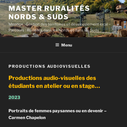
Aller
MASTER RURALITÉS
au
NORDS & SUDS
contenu
principal
Mention : Gestion des territoires et développement local –
Parcours : Ruralités dans les Nords et dans les Suds
Menu
PRODUCTIONS AUDIOVISUELLES
Productions audio-visuelles des
étudiants en atelier ou en stage…
2023
Portraits de femmes paysannes ou en devenir –
Carmen Chapelon