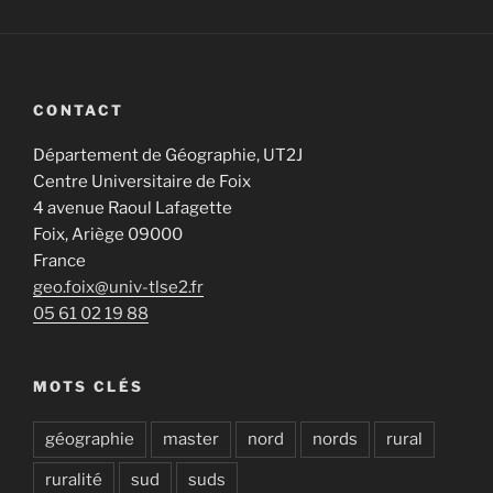
CONTACT
Département de Géographie, UT2J
Centre Universitaire de Foix
4 avenue Raoul Lafagette
Foix
,
Ariège
09000
France
geo.foix@univ-tlse2.fr
05 61 02 19 88
MOTS CLÉS
géographie
master
nord
nords
rural
ruralité
sud
suds