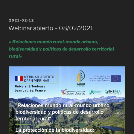
PUBLIÉ
2021-02-12
LE
Webinar abierto – 08/02/2021
«
Relaciones mundo rural-mundo urbano,
biodiversidad y politicas de desarrollo territorial
rural
«