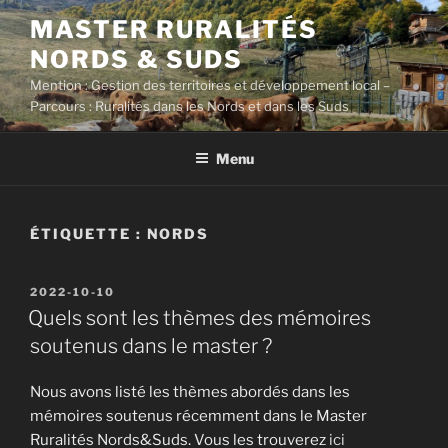
Aller
MASTER RURALITÉS
au
NORDS & SUDS
contenu
principal
Mention : Gestion des territoires et développement local –
Parcours : Ruralités dans les Nords et dans les Suds
Menu
ÉTIQUETTE :
NORDS
PUBLIÉ
2022-10-10
LE
Quels sont les thèmes des mémoires
soutenus dans le master ?
Nous avons listé les thèmes abordés dans les
mémoires soutenus récemment dans le Master
Ruralités Nords&Suds. Vous les trouverez
ici