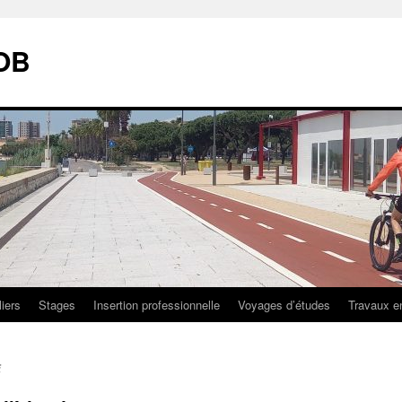
OB
liers
Stages
Insertion professionnelle
Voyages d’études
Travaux e
i