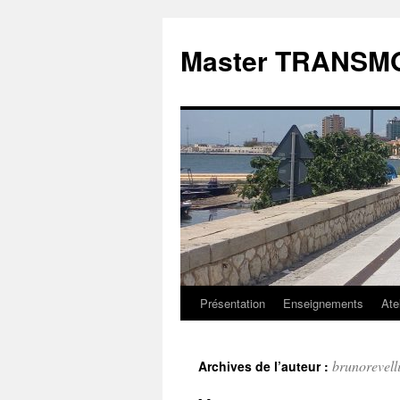
Aller
au
Master TRANSM
contenu
Présentation
Enseignements
Ate
brunorevell
Archives de l’auteur :