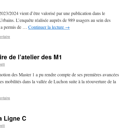
 2023/2024 vient d’être valorisé par une publication dans le
rbains. L’enquête réalisée auprès de 989 usagers au sein des
e a permis de …
Continuer la lecture
→
ntaire
re de l’atelier des M1
elli
omotion des Master 1 a pu rendre compte de ses premières avancées
 les mobilités dans la vallée de Luchon suite à la réouverture de la
ntaire
la Ligne C
elli