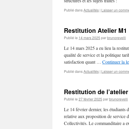
structures et les sujets traités :
Publié dans
Actualités
|
Laisser un comme
Restitution Atelier M1
Publié le
14 mars 2025
par
brunorevelli
Le 14 mars 2025 a eu lieu la restitu
qualité de service et la politique t
satisfaction quant …
Continuer la l
Publié dans
Actualités
|
Laisser un comme
Restitution de l’atelie
Publié le
27 février 2025
par
brunorevelli
Le 14 février dernier, les étudiant
relative aux proposition de service 
Collectivités. Le commanditaire a 