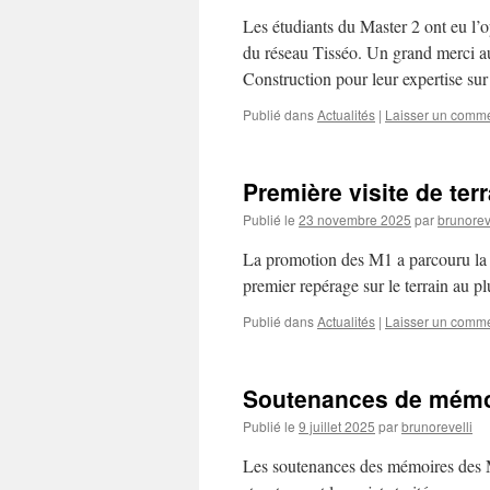
Les étudiants du Master 2 ont eu l’op
du réseau Tisséo. Un grand merci au
Construction pour leur expertise su
Publié dans
Actualités
|
Laisser un comme
Première visite de ter
Publié le
23 novembre 2025
par
brunorev
La promotion des M1 a parcouru la
premier repérage sur le terrain au pl
Publié dans
Actualités
|
Laisser un comme
Soutenances de mémoi
Publié le
9 juillet 2025
par
brunorevelli
Les soutenances des mémoires des Ma