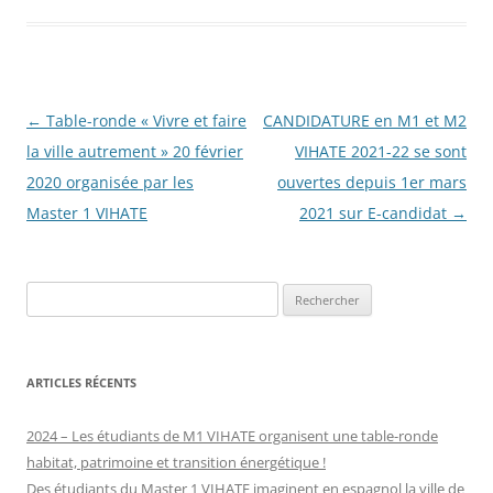
Navigation
←
Table-ronde « Vivre et faire
CANDIDATURE en M1 et M2
des
la ville autrement » 20 février
VIHATE 2021-22 se sont
articles
2020 organisée par les
ouvertes depuis 1er mars
Master 1 VIHATE
2021 sur E-candidat
→
Rechercher :
ARTICLES RÉCENTS
2024 – Les étudiants de M1 VIHATE organisent une table-ronde
habitat, patrimoine et transition énergétique !
Des étudiants du Master 1 VIHATE imaginent en espagnol la ville de