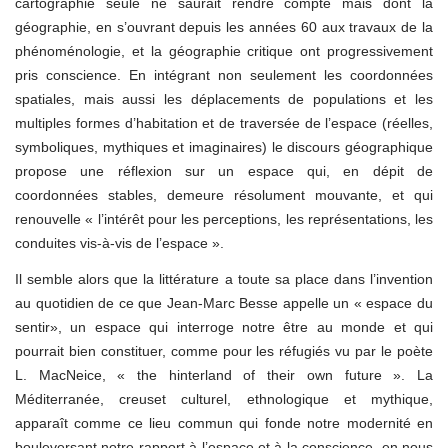
cartographie seule ne saurait rendre compte mais dont la
géographie, en s’ouvrant depuis les années 60 aux travaux de la
phénoménologie, et la géographie critique ont progressivement
pris conscience. En intégrant non seulement les coordonnées
spatiales, mais aussi les déplacements de populations et les
multiples formes d’habitation et de traversée de l’espace (réelles,
symboliques, mythiques et imaginaires) le discours géographique
propose une réflexion sur un espace qui, en dépit de
coordonnées stables, demeure résolument mouvante, et qui
renouvelle « l’intérêt pour les perceptions, les représentations, les
conduites vis-à-vis de l’espace ».
Il semble alors que la littérature a toute sa place dans l’invention
au quotidien de ce que Jean-Marc Besse appelle un « espace du
sentir», un espace qui interroge notre être au monde et qui
pourrait bien constituer, comme pour les réfugiés vu par le poète
L. MacNeice, « the hinterland of their own future ». La
Méditerranée, creuset culturel, ethnologique et mythique,
apparaît comme ce lieu commun qui fonde notre modernité en
bouleversant notre rapport à l’espace et à la conscience, en nous