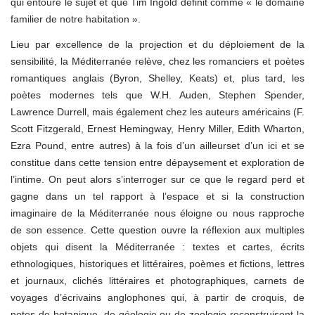
qui entoure le sujet et que Tim Ingold définit comme « le domaine
familier de notre habitation ».
Lieu par excellence de la projection et du déploiement de la
sensibilité, la Méditerranée relève, chez les romanciers et poètes
romantiques anglais (Byron, Shelley, Keats) et, plus tard, les
poètes modernes tels que W.H. Auden, Stephen Spender,
Lawrence Durrell, mais également chez les auteurs américains (F.
Scott Fitzgerald, Ernest Hemingway, Henry Miller, Edith Wharton,
Ezra Pound, entre autres) à la fois d’un ailleurset d’un ici et se
constitue dans cette tension entre dépaysement et exploration de
l’intime. On peut alors s’interroger sur ce que le regard perd et
gagne dans un tel rapport à l’espace et si la construction
imaginaire de la Méditerranée nous éloigne ou nous rapproche
de son essence. Cette question ouvre la réflexion aux multiples
objets qui disent la Méditerranée : textes et cartes, écrits
ethnologiques, historiques et littéraires, poèmes et fictions, lettres
et journaux, clichés littéraires et photographiques, carnets de
voyages d’écrivains anglophones qui, à partir de croquis, de
notes de botanique, de géologie ou de zoologie reconstruisent la