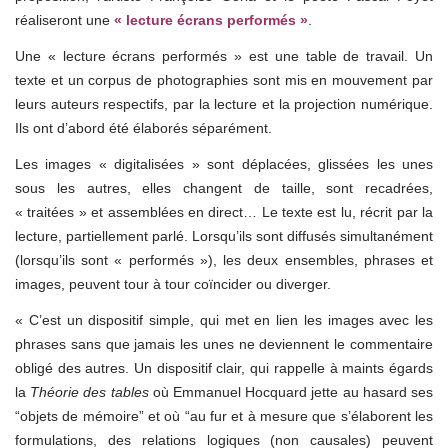
réaliseront une
« lecture écrans performés »
.
Une « lecture écrans performés » est une table de travail. Un
texte et un corpus de photographies sont mis en mouvement par
leurs auteurs respectifs, par la lecture et la projection numérique.
Ils ont d’abord été élaborés séparément.
Les images « digitalisées » sont déplacées, glissées les unes
sous les autres, elles changent de taille, sont recadrées,
« traitées » et assemblées en direct… Le texte est lu, récrit par la
lecture, partiellement parlé. Lorsqu’ils sont diffusés simultanément
(lorsqu’ils sont « performés »), les deux ensembles, phrases et
images, peuvent tour à tour coïncider ou diverger.
« C’est un dispositif simple, qui met en lien les images avec les
phrases sans que jamais les unes ne deviennent le commentaire
obligé des autres. Un dispositif clair, qui rappelle à maints égards
la
Théorie des tables
où Emmanuel Hocquard jette au hasard ses
“objets de mémoire” et où “au fur et à mesure que s’élaborent les
formulations, des relations logiques (non causales) peuvent