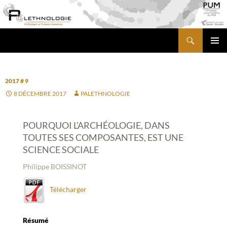
Aller
au
contenu
Recherche
PALETHNOLOGIE
MENU
PRINCI
2017 # 9
8 DÉCEMBRE 2017
PALETHNOLOGIE
POURQUOI L’ARCHÉOLOGIE, DANS
TOUTES SES COMPOSANTES, EST UNE
SCIENCE SOCIALE
Philippe BOISSINOT
Télécharger
Résumé