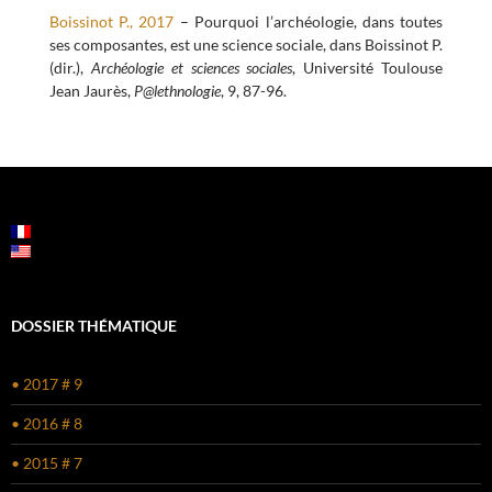
Boissinot P., 2017
– Pourquoi l’archéologie, dans toutes
ses composantes, est une science sociale, dans Boissinot P.
(dir.),
Archéologie et sciences sociales
, Université Toulouse
Jean Jaurès,
P@lethnologie
, 9, 87-96.
NAVIGATION
DES
ARTICLES
DOSSIER THÉMATIQUE
• 2017 # 9
• 2016 # 8
• 2015 # 7