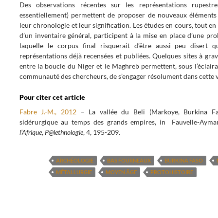
Des observations récentes sur les représentations rupestre
essentiellement) permettent de proposer de nouveaux éléments d
leur chronologie et leur signification. Les études en cours, tout en
d’un inventaire général, participent à la mise en place d’une pr
laquelle le corpus final risquerait d’être aussi peu disert 
représentations déjà recensées et publiées. Quelques sites à gra
entre la boucle du Niger et le Maghreb permettent, sous l’éclaira
communauté des chercheurs, de s’engager résolument dans cette v
Pour citer cet article
Fabre J.-M., 2012
– La vallée du Beli (Markoye, Burkina Fa
sidérurgique au temps des grands empires, in Fauvelle-Aymar F
l’Afrique
,
P@lethnologie
, 4, 195-209.
ARCHÉOLOGIE
BAS FOURNEAUX
BURKINA FASO
MÉTALLURGIE
MOYEN ÂGE
PROTOHISTOIRE