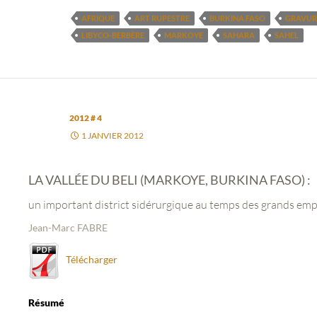
AFRIQUE
ART RUPESTRE
BURKINA FASO
GRAVUR
LIBYCO-BERBÈRE
MARKOYE
SAHARA
SAHEL
2012 # 4
1 JANVIER 2012
LA VALLÉE DU BELI (MARKOYE, BURKINA FASO) :
un important district sidérurgique au temps des grands emp
Jean-Marc FABRE
Télécharger
Résumé