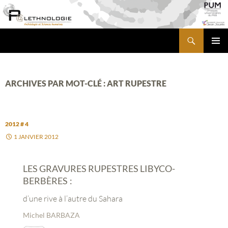
Aller
au
contenu
Recherche
PALETHNOLOGIE
MENU
PRINCI
ARCHIVES PAR MOT-CLÉ : ART RUPESTRE
2012 # 4
1 JANVIER 2012
LES GRAVURES RUPESTRES LIBYCO-
BERBÈRES :
d’une rive à l’autre du Sahara
Michel BARBAZA