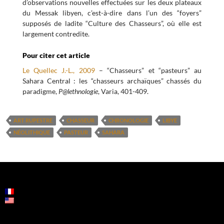
d’observations nouvelles effectuées sur les deux plateaux
du Messak libyen, c’est-à-dire dans l’un des “foyers”
supposés de ladite “Culture des Chasseurs”, où elle est
largement contredite.
Pour citer cet article
Le Quellec J.-L., 2009
– “Chasseurs” et “pasteurs” au
Sahara Central : les “chasseurs archaïques” chassés du
paradigme,
P@lethnologie
, Varia, 401-409.
ART RUPESTRE
CHASSEUR
CHRONOLOGIE
LIBYE
NÉOLITHIQUE
PASTEUR
SAHARA