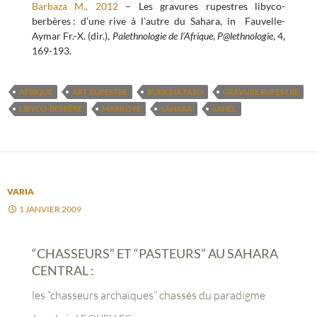
Barbaza M., 2012
– Les gravures rupestres libyco-
berbères : d’une rive à l’autre du Sahara, in Fauvelle-
Aymar Fr.-X. (dir.),
Palethnologie de l’Afrique
,
P@lethnologie
, 4,
169-193.
AFRIQUE
ART RUPESTRE
BURKINA FASO
GRAVURE RUPESTRE
LIBYCO-BERBÈRE
MARKOYE
SAHARA
SAHEL
VARIA
1 JANVIER 2009
“CHASSEURS” ET “PASTEURS” AU SAHARA
CENTRAL :
les “chasseurs archaïques” chassés du paradigme